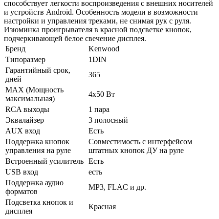
способствует легкости воспроизведения с внешних носителей
и устройств Android. Особенность модели в возможности
настройки и управления треками, не снимая рук с руля.
Изюминка проигрывателя в красной подсветке кнопок,
подчеркивающей белое свечение дисплея.
Бренд
Kenwood
Типоразмер
1DIN
Гарантийный срок,
365
дней
MAX (Мощность
4х50 Вт
максимальная)
RCA выходы
1 пара
Эквалайзер
3 полосный
AUX вход
Есть
Поддержка кнопок
Совместимость с интерфейсом
управления на руле
штатных кнопок ДУ на руле
Встроенный усилитель
Есть
USB вход
есть
Поддержка аудио
MP3, FLAC и др.
форматов
Подсветка кнопок и
Красная
дисплея