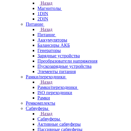
Назад
Магнитолы
1DIN
2DIN
Питание
Назад
Питание
Аккумуляторы
Балансиры АКБ
Генераторы
Зарядные устройства
Преобразователи напряжения
Пускозарядные устройства
Элементы питания
Рамки/переходники
Назад
Рамки/переходники
ISO переходники
Рамки
Ремкомплекты
Сабвуферы
Назад
Сабвуферы
Активные сабвуферы
Пассивные сабвуферы