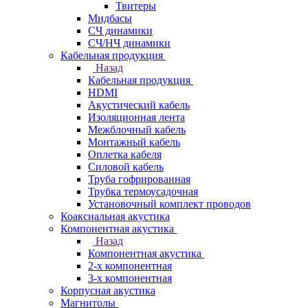
Твитеры
Мидбасы
СЧ динамики
СЧ/НЧ динамики
Кабельная продукция
Назад
Кабельная продукция
HDMI
Акустический кабель
Изоляционная лента
Межблочный кабель
Монтажный кабель
Оплетка кабеля
Силовой кабель
Труба гофрированная
Трубка термоусадочная
Установочный комплект проводов
Коаксиальная акустика
Компонентная акустика
Назад
Компонентная акустика
2-х компонентная
3-х компонентная
Корпусная акустика
Магнитолы