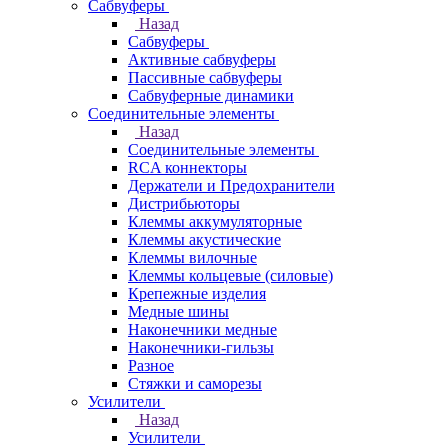
Сабвуферы
Назад
Сабвуферы
Активные сабвуферы
Пассивные сабвуферы
Сабвуферные динамики
Соединительные элементы
Назад
Соединительные элементы
RCA коннекторы
Держатели и Предохранители
Дистрибьюторы
Клеммы аккумуляторные
Клеммы акустические
Клеммы вилочные
Клеммы кольцевые (силовые)
Крепежные изделия
Медные шины
Наконечники медные
Наконечники-гильзы
Разное
Стяжки и саморезы
Усилители
Назад
Усилители