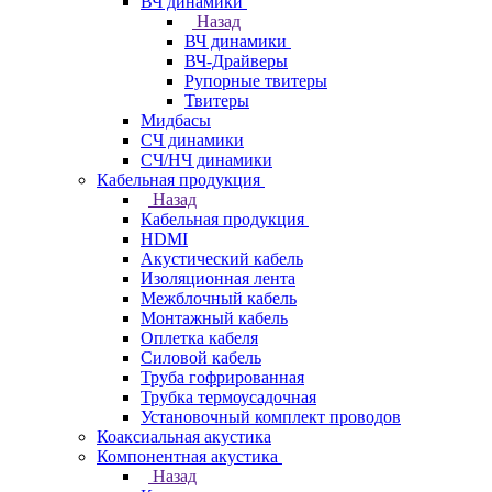
ВЧ динамики
Назад
ВЧ динамики
ВЧ-Драйверы
Рупорные твитеры
Твитеры
Мидбасы
СЧ динамики
СЧ/НЧ динамики
Кабельная продукция
Назад
Кабельная продукция
HDMI
Акустический кабель
Изоляционная лента
Межблочный кабель
Монтажный кабель
Оплетка кабеля
Силовой кабель
Труба гофрированная
Трубка термоусадочная
Установочный комплект проводов
Коаксиальная акустика
Компонентная акустика
Назад