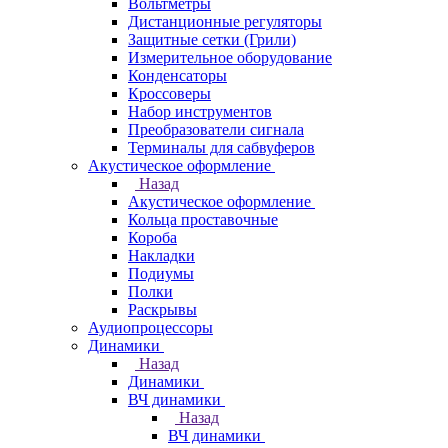
Вольтметры
Дистанционные регуляторы
Защитные сетки (Грили)
Измерительное оборудование
Конденсаторы
Кроссоверы
Набор инструментов
Преобразователи сигнала
Терминалы для сабвуферов
Акустическое оформление
Назад
Акустическое оформление
Кольца проставочные
Короба
Накладки
Подиумы
Полки
Раскрывы
Аудиопроцессоры
Динамики
Назад
Динамики
ВЧ динамики
Назад
ВЧ динамики