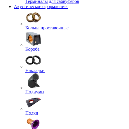
Терминалы для сабвуферов
Акустическое оформление
Кольца проставочные
Короба
Накладки
Подиумы
Полки