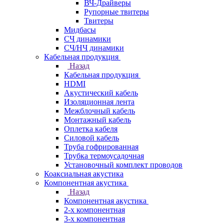
ВЧ-Драйверы
Рупорные твитеры
Твитеры
Мидбасы
СЧ динамики
СЧ/НЧ динамики
Кабельная продукция
Назад
Кабельная продукция
HDMI
Акустический кабель
Изоляционная лента
Межблочный кабель
Монтажный кабель
Оплетка кабеля
Силовой кабель
Труба гофрированная
Трубка термоусадочная
Установочный комплект проводов
Коаксиальная акустика
Компонентная акустика
Назад
Компонентная акустика
2-х компонентная
3-х компонентная