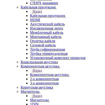
СЧ/НЧ динамики
Кабельная продукция
Назад
Кабельная продукция
HDMI
Акустический кабель
Изоляционная лента
Межблочный кабель
Монтажный кабель
Оплетка кабеля
Силовой кабель
Труба гофрированная
Трубка термоусадочная
Установочный комплект проводов
Коаксиальная акустика
Компонентная акустика
Назад
Компонентная акустика
2-х компонентная
3-х компонентная
Корпусная акустика
Магнитолы
Назад
Магнитолы
1DIN