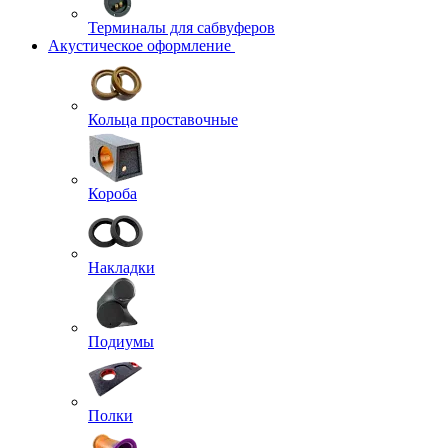
Терминалы для сабвуферов
Акустическое оформление
Кольца проставочные
Короба
Накладки
Подиумы
Полки