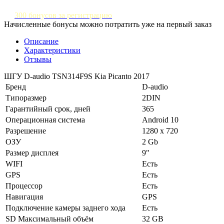
300 бонусов за регистрацию
Начисленные бонусы можно потратить уже на первый заказ
Описание
Характеристики
Отзывы
ШГУ D-audio TSN314F9S Kia Picanto 2017
Бренд
D-audio
Типоразмер
2DIN
Гарантийный срок, дней
365
Операционная система
Android 10
Разрешение
1280 х 720
ОЗУ
2 Gb
Размер дисплея
9"
WIFI
Есть
GPS
Есть
Процессор
Есть
Навигация
GPS
Подключение камеры заднего хода
Есть
SD Максимальный объём
32 GB