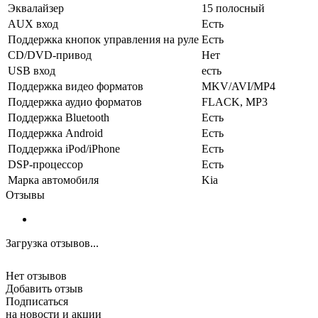
Эквалайзер
15 полосный
AUX вход
Есть
Поддержка кнопок управления на руле
Есть
CD/DVD-привод
Нет
USB вход
есть
Поддержка видео форматов
MKV/AVI/MP4
Поддержка аудио форматов
FLACK, MP3
Поддержка Bluetooth
Есть
Поддержка Android
Есть
Поддержка iPod/iPhone
Есть
DSP-процессор
Есть
Марка автомобиля
Kia
Отзывы
Загрузка отзывов...
Нет отзывов
Добавить отзыв
Подписаться
на новости и акции