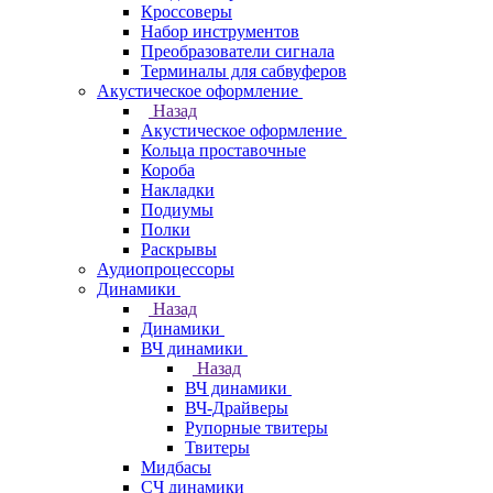
Кроссоверы
Набор инструментов
Преобразователи сигнала
Терминалы для сабвуферов
Акустическое оформление
Назад
Акустическое оформление
Кольца проставочные
Короба
Накладки
Подиумы
Полки
Раскрывы
Аудиопроцессоры
Динамики
Назад
Динамики
ВЧ динамики
Назад
ВЧ динамики
ВЧ-Драйверы
Рупорные твитеры
Твитеры
Мидбасы
СЧ динамики