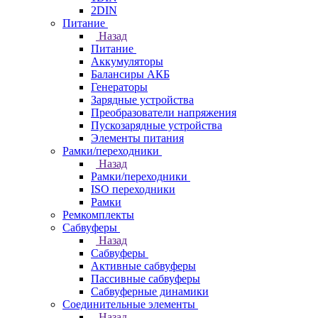
2DIN
Питание
Назад
Питание
Аккумуляторы
Балансиры АКБ
Генераторы
Зарядные устройства
Преобразователи напряжения
Пускозарядные устройства
Элементы питания
Рамки/переходники
Назад
Рамки/переходники
ISO переходники
Рамки
Ремкомплекты
Сабвуферы
Назад
Сабвуферы
Активные сабвуферы
Пассивные сабвуферы
Сабвуферные динамики
Соединительные элементы
Назад