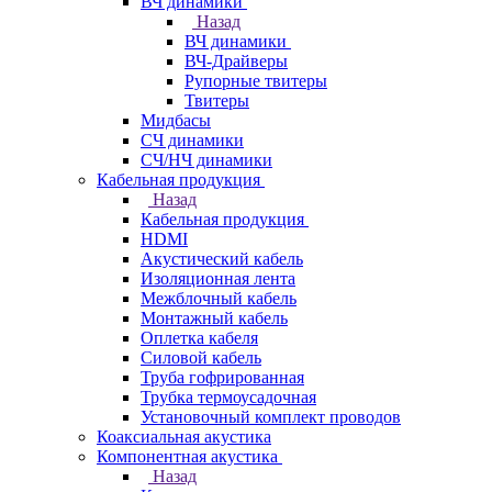
ВЧ динамики
Назад
ВЧ динамики
ВЧ-Драйверы
Рупорные твитеры
Твитеры
Мидбасы
СЧ динамики
СЧ/НЧ динамики
Кабельная продукция
Назад
Кабельная продукция
HDMI
Акустический кабель
Изоляционная лента
Межблочный кабель
Монтажный кабель
Оплетка кабеля
Силовой кабель
Труба гофрированная
Трубка термоусадочная
Установочный комплект проводов
Коаксиальная акустика
Компонентная акустика
Назад