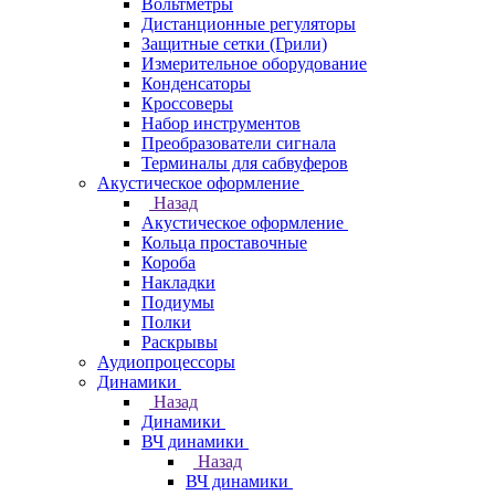
Вольтметры
Дистанционные регуляторы
Защитные сетки (Грили)
Измерительное оборудование
Конденсаторы
Кроссоверы
Набор инструментов
Преобразователи сигнала
Терминалы для сабвуферов
Акустическое оформление
Назад
Акустическое оформление
Кольца проставочные
Короба
Накладки
Подиумы
Полки
Раскрывы
Аудиопроцессоры
Динамики
Назад
Динамики
ВЧ динамики
Назад
ВЧ динамики