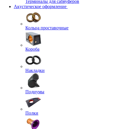
Терминалы для сабвуферов
Акустическое оформление
Кольца проставочные
Короба
Накладки
Подиумы
Полки