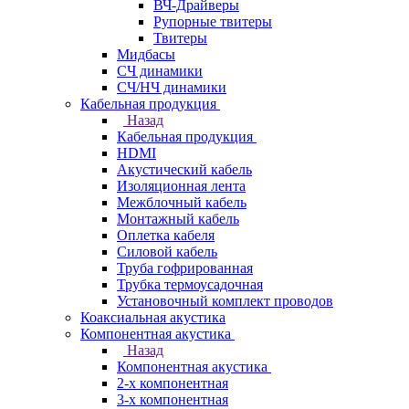
ВЧ-Драйверы
Рупорные твитеры
Твитеры
Мидбасы
СЧ динамики
СЧ/НЧ динамики
Кабельная продукция
Назад
Кабельная продукция
HDMI
Акустический кабель
Изоляционная лента
Межблочный кабель
Монтажный кабель
Оплетка кабеля
Силовой кабель
Труба гофрированная
Трубка термоусадочная
Установочный комплект проводов
Коаксиальная акустика
Компонентная акустика
Назад
Компонентная акустика
2-х компонентная
3-х компонентная