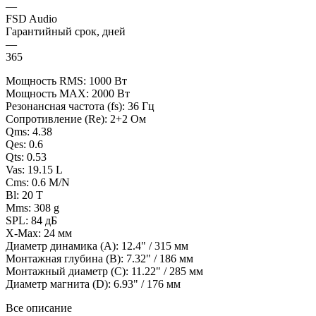
—
FSD Audio
Гарантийный срок, дней
—
365
Мощность RMS: 1000 Вт
Мощность MAX: 2000 Вт
Резонансная частота (fs): 36 Гц
Сопротивление (Re): 2+2 Ом
Qms: 4.38
Qes: 0.6
Qts: 0.53
Vas: 19.15 L
Cms: 0.6 M/N
Bl: 20 T
Mms: 308 g
SPL: 84 дБ
X-Max: 24 мм
Диаметр динамика (A): 12.4" / 315 мм
Монтажная глубина (B): 7.32" / 186 мм
Монтажный диаметр (C): 11.22" / 285 мм
Диаметр магнита (D): 6.93" / 176 мм
Все описание