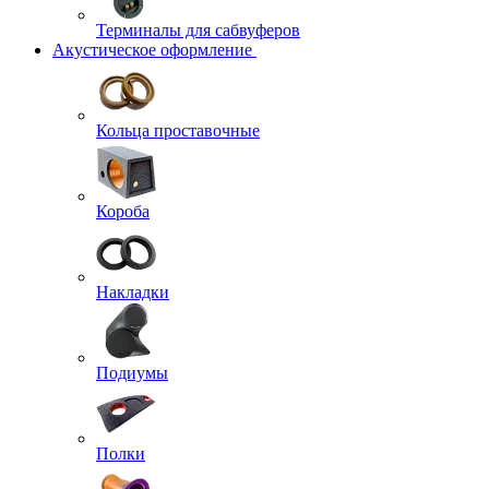
Терминалы для сабвуферов
Акустическое оформление
Кольца проставочные
Короба
Накладки
Подиумы
Полки