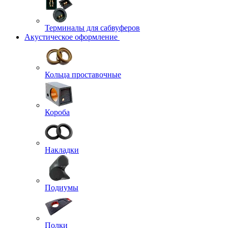
Терминалы для сабвуферов
Акустическое оформление
Кольца проставочные
Короба
Накладки
Подиумы
Полки