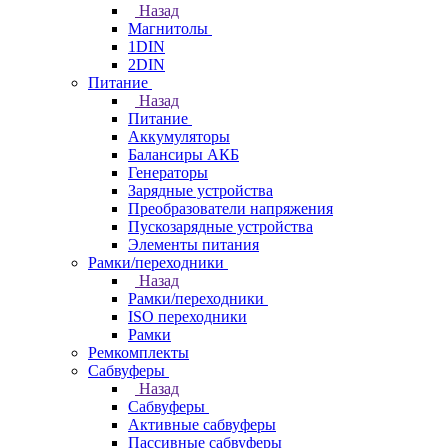
Назад
Магнитолы
1DIN
2DIN
Питание
Назад
Питание
Аккумуляторы
Балансиры АКБ
Генераторы
Зарядные устройства
Преобразователи напряжения
Пускозарядные устройства
Элементы питания
Рамки/переходники
Назад
Рамки/переходники
ISO переходники
Рамки
Ремкомплекты
Сабвуферы
Назад
Сабвуферы
Активные сабвуферы
Пассивные сабвуферы