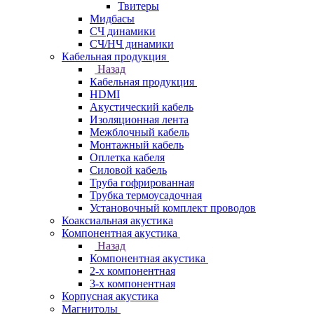
Твитеры
Мидбасы
СЧ динамики
СЧ/НЧ динамики
Кабельная продукция
Назад
Кабельная продукция
HDMI
Акустический кабель
Изоляционная лента
Межблочный кабель
Монтажный кабель
Оплетка кабеля
Силовой кабель
Труба гофрированная
Трубка термоусадочная
Установочный комплект проводов
Коаксиальная акустика
Компонентная акустика
Назад
Компонентная акустика
2-х компонентная
3-х компонентная
Корпусная акустика
Магнитолы