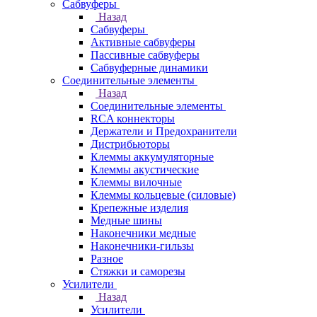
Сабвуферы
Назад
Сабвуферы
Активные сабвуферы
Пассивные сабвуферы
Сабвуферные динамики
Соединительные элементы
Назад
Соединительные элементы
RCA коннекторы
Держатели и Предохранители
Дистрибьюторы
Клеммы аккумуляторные
Клеммы акустические
Клеммы вилочные
Клеммы кольцевые (силовые)
Крепежные изделия
Медные шины
Наконечники медные
Наконечники-гильзы
Разное
Стяжки и саморезы
Усилители
Назад
Усилители