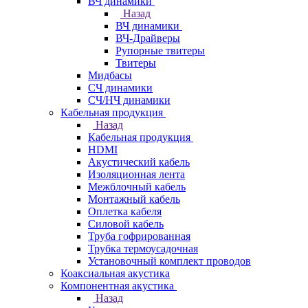
ВЧ динамики
Назад
ВЧ динамики
ВЧ-Драйверы
Рупорные твитеры
Твитеры
Мидбасы
СЧ динамики
СЧ/НЧ динамики
Кабельная продукция
Назад
Кабельная продукция
HDMI
Акустический кабель
Изоляционная лента
Межблочный кабель
Монтажный кабель
Оплетка кабеля
Силовой кабель
Труба гофрированная
Трубка термоусадочная
Установочный комплект проводов
Коаксиальная акустика
Компонентная акустика
Назад