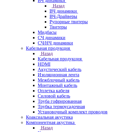
ВЧ динамики
Назад
ВЧ динамики
ВЧ-Драйверы
Рупорные твитеры
Твитеры
Мидбасы
СЧ динамики
СЧ/НЧ динамики
Кабельная продукция
Назад
Кабельная продукция
HDMI
Акустический кабель
Изоляционная лента
Межблочный кабель
Монтажный кабель
Оплетка кабеля
Силовой кабель
Труба гофрированная
Трубка термоусадочная
Установочный комплект проводов
Коаксиальная акустика
Компонентная акустика
Назад