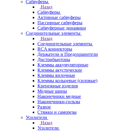
Сабвуферы
Назад
Сабвуферы
Активные сабвуферы
Пассивные сабвуферы
Сабвуферные динамики
Соединительные элементы
Назад
Соединительные элементы
RCA коннекторы
Держатели и Предохранители
Дистрибьюторы
Клеммы аккумуляторные
Клеммы акустические
Клеммы вилочные
Клеммы кольцевые (силовые)
Крепежные изделия
Медные шины
Наконечники медные
Наконечники-гильзы
Разное
Стяжки и саморезы
Усилители
Назад
Усилители