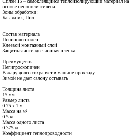
Сплэн 15 – самоклеящийся теплоизолирующий материал на
основе пенополиэтилена.
Зоны обработки:
Багажник, Пол
Состав материала
Пенополиэтилен
Клеевой монтажный слой
Защитная антиадгезионная пленка
Преимущества
Негигроскопичен
В жару долго сохраняет в машине прохладу
Зимой не дает салону остывать
Толщина листа
15 мм
Размер листа
0.75 х 1 м
Масса на м²
0.5 кг
Масса одного листа
0.375 кг
Коэффициент теплопроводности