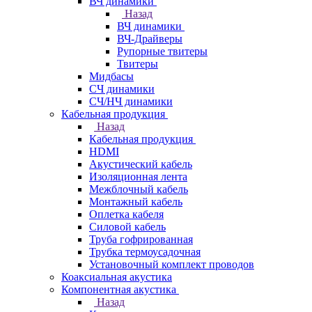
ВЧ динамики
Назад
ВЧ динамики
ВЧ-Драйверы
Рупорные твитеры
Твитеры
Мидбасы
СЧ динамики
СЧ/НЧ динамики
Кабельная продукция
Назад
Кабельная продукция
HDMI
Акустический кабель
Изоляционная лента
Межблочный кабель
Монтажный кабель
Оплетка кабеля
Силовой кабель
Труба гофрированная
Трубка термоусадочная
Установочный комплект проводов
Коаксиальная акустика
Компонентная акустика
Назад