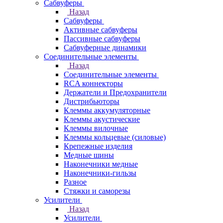
Сабвуферы
Назад
Сабвуферы
Активные сабвуферы
Пассивные сабвуферы
Сабвуферные динамики
Соединительные элементы
Назад
Соединительные элементы
RCA коннекторы
Держатели и Предохранители
Дистрибьюторы
Клеммы аккумуляторные
Клеммы акустические
Клеммы вилочные
Клеммы кольцевые (силовые)
Крепежные изделия
Медные шины
Наконечники медные
Наконечники-гильзы
Разное
Стяжки и саморезы
Усилители
Назад
Усилители