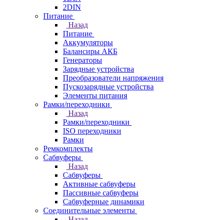
2DIN
Питание
Назад
Питание
Аккумуляторы
Балансиры АКБ
Генераторы
Зарядные устройства
Преобразователи напряжения
Пускозарядные устройства
Элементы питания
Рамки/переходники
Назад
Рамки/переходники
ISO переходники
Рамки
Ремкомплекты
Сабвуферы
Назад
Сабвуферы
Активные сабвуферы
Пассивные сабвуферы
Сабвуферные динамики
Соединительные элементы
Назад