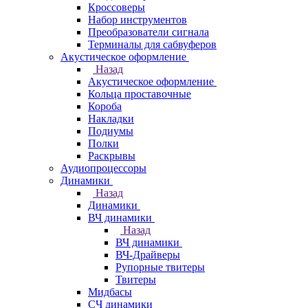
Кроссоверы
Набор инструментов
Преобразователи сигнала
Терминалы для сабвуферов
Акустическое оформление
Назад
Акустическое оформление
Кольца проставочные
Короба
Накладки
Подиумы
Полки
Раскрывы
Аудиопроцессоры
Динамики
Назад
Динамики
ВЧ динамики
Назад
ВЧ динамики
ВЧ-Драйверы
Рупорные твитеры
Твитеры
Мидбасы
СЧ динамики