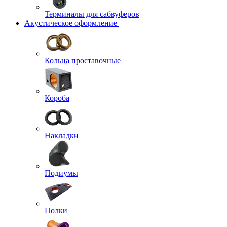
Терминалы для сабвуферов
Акустическое оформление
Кольца проставочные
Короба
Накладки
Подиумы
Полки