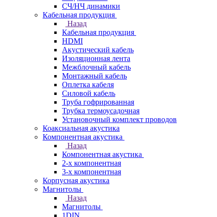
СЧ/НЧ динамики
Кабельная продукция
Назад
Кабельная продукция
HDMI
Акустический кабель
Изоляционная лента
Межблочный кабель
Монтажный кабель
Оплетка кабеля
Силовой кабель
Труба гофрированная
Трубка термоусадочная
Установочный комплект проводов
Коаксиальная акустика
Компонентная акустика
Назад
Компонентная акустика
2-х компонентная
3-х компонентная
Корпусная акустика
Магнитолы
Назад
Магнитолы
1DIN