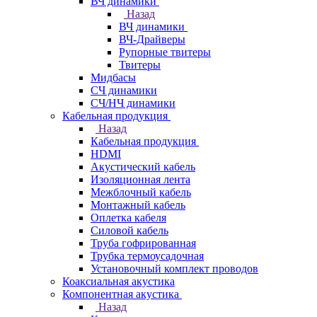
ВЧ динамики
Назад
ВЧ динамики
ВЧ-Драйверы
Рупорные твитеры
Твитеры
Мидбасы
СЧ динамики
СЧ/НЧ динамики
Кабельная продукция
Назад
Кабельная продукция
HDMI
Акустический кабель
Изоляционная лента
Межблочный кабель
Монтажный кабель
Оплетка кабеля
Силовой кабель
Труба гофрированная
Трубка термоусадочная
Установочный комплект проводов
Коаксиальная акустика
Компонентная акустика
Назад