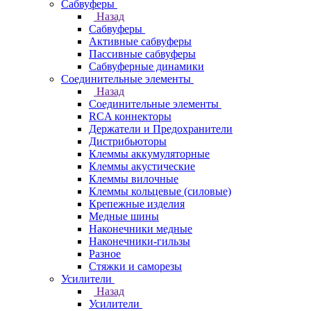
Сабвуферы
Назад
Сабвуферы
Активные сабвуферы
Пассивные сабвуферы
Сабвуферные динамики
Соединительные элементы
Назад
Соединительные элементы
RCA коннекторы
Держатели и Предохранители
Дистрибьюторы
Клеммы аккумуляторные
Клеммы акустические
Клеммы вилочные
Клеммы кольцевые (силовые)
Крепежные изделия
Медные шины
Наконечники медные
Наконечники-гильзы
Разное
Стяжки и саморезы
Усилители
Назад
Усилители