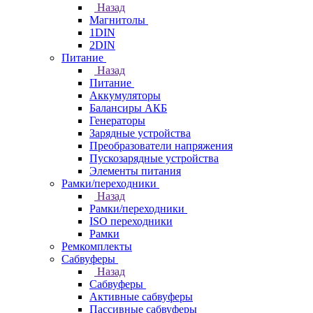
Назад
Магнитолы
1DIN
2DIN
Питание
Назад
Питание
Аккумуляторы
Балансиры АКБ
Генераторы
Зарядные устройства
Преобразователи напряжения
Пускозарядные устройства
Элементы питания
Рамки/переходники
Назад
Рамки/переходники
ISO переходники
Рамки
Ремкомплекты
Сабвуферы
Назад
Сабвуферы
Активные сабвуферы
Пассивные сабвуферы