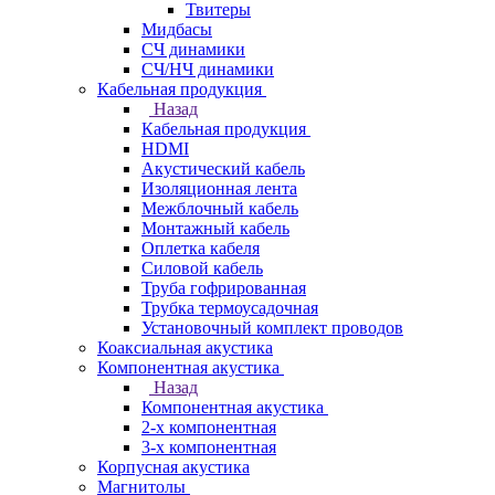
Твитеры
Мидбасы
СЧ динамики
СЧ/НЧ динамики
Кабельная продукция
Назад
Кабельная продукция
HDMI
Акустический кабель
Изоляционная лента
Межблочный кабель
Монтажный кабель
Оплетка кабеля
Силовой кабель
Труба гофрированная
Трубка термоусадочная
Установочный комплект проводов
Коаксиальная акустика
Компонентная акустика
Назад
Компонентная акустика
2-х компонентная
3-х компонентная
Корпусная акустика
Магнитолы