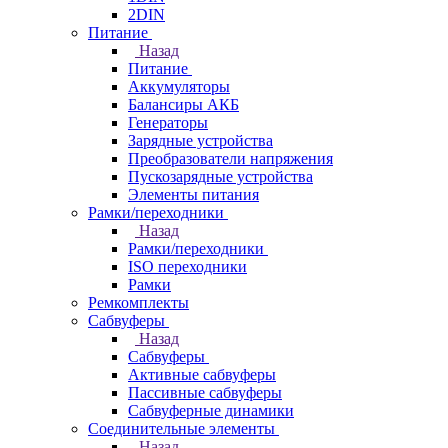
2DIN
Питание
Назад
Питание
Аккумуляторы
Балансиры АКБ
Генераторы
Зарядные устройства
Преобразователи напряжения
Пускозарядные устройства
Элементы питания
Рамки/переходники
Назад
Рамки/переходники
ISO переходники
Рамки
Ремкомплекты
Сабвуферы
Назад
Сабвуферы
Активные сабвуферы
Пассивные сабвуферы
Сабвуферные динамики
Соединительные элементы
Назад