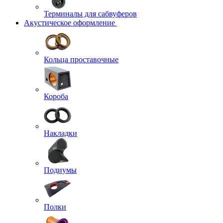
Терминалы для сабвуферов
Акустическое оформление
Кольца проставочные
Короба
Накладки
Подиумы
Полки