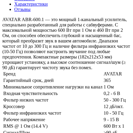
Характеристики
Отзывы
AVATAR ABR-600.1 — это мощный 1-канальный усилитель,
специально разработанный для работы с сабвуферами. С
максимальной мощностью 600 Вт при 1 Ом и 460 Вт при 2
Ом, он способен обеспечить глубокий и насыщенный бас,
который преобразит звук в вашем автомобиле. Диапазон
частот от 10 до 300 Гц и наличие фильтра инфранизких частот
(10-50 Гц) позволяют настроить звучание под любые
предпочтения. Компактные размеры (182x212x53 мм)
упрощают установку, а высокое соотношение сигнал/шум (≥
90 дБ) гарантирует чистоту звука без помех.
Бренд
AVATAR
Гарантийный срок, дней
365
Минимальное сопротивление нагрузки на канал
1 Ом
Входная чувствительность
0,2 - 6 В
Фильтр низких частот
50 - 300 Гц
Кроссовер
12 дБ/окт.
Фильтр инфранизких частот
10 - 50 Гц
Рабочее напряжение
9 - 15 В
RMS @ 1 Ом (14.4 V)
600 Вт x 1
Сигнал/Шум
≥90 дБ