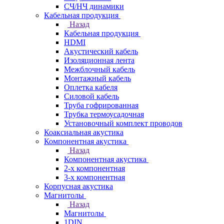
СЧ/НЧ динамики
Кабельная продукция
Назад
Кабельная продукция
HDMI
Акустический кабель
Изоляционная лента
Межблочный кабель
Монтажный кабель
Оплетка кабеля
Силовой кабель
Труба гофрированная
Трубка термоусадочная
Установочный комплект проводов
Коаксиальная акустика
Компонентная акустика
Назад
Компонентная акустика
2-х компонентная
3-х компонентная
Корпусная акустика
Магнитолы
Назад
Магнитолы
1DIN