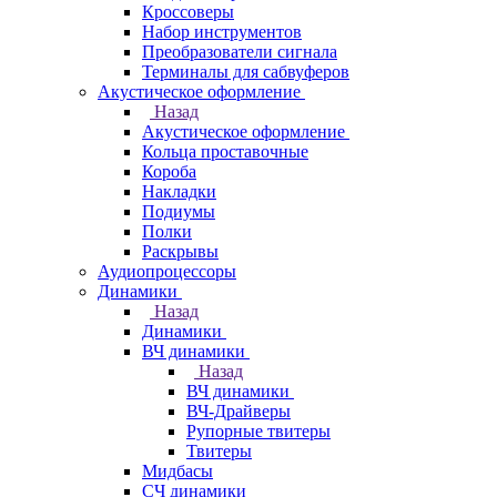
Кроссоверы
Набор инструментов
Преобразователи сигнала
Терминалы для сабвуферов
Акустическое оформление
Назад
Акустическое оформление
Кольца проставочные
Короба
Накладки
Подиумы
Полки
Раскрывы
Аудиопроцессоры
Динамики
Назад
Динамики
ВЧ динамики
Назад
ВЧ динамики
ВЧ-Драйверы
Рупорные твитеры
Твитеры
Мидбасы
СЧ динамики