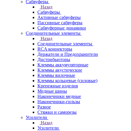
Сабвуферы
Назад
Сабвуферы
Активные сабвуферы
Пассивные сабвуферы
Сабвуферные динамики
Соединительные элементы
Назад
Соединительные элементы
RCA коннекторы
Держатели и Предохранители
Дистрибьюторы
Клеммы аккумуляторные
Клеммы акустические
Клеммы вилочные
Клеммы кольцевые (силовые)
Крепежные изделия
Медные шины
Наконечники медные
Наконечники-гильзы
Разное
Стяжки и саморезы
Усилители
Назад
Усилители