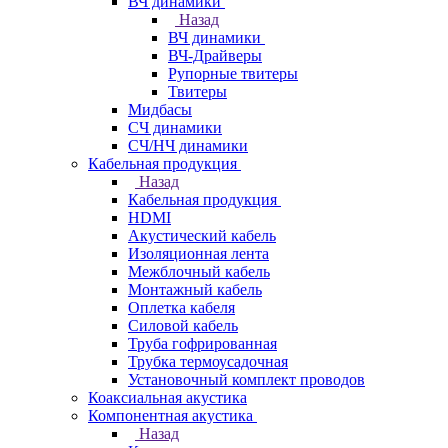
ВЧ динамики
Назад
ВЧ динамики
ВЧ-Драйверы
Рупорные твитеры
Твитеры
Мидбасы
СЧ динамики
СЧ/НЧ динамики
Кабельная продукция
Назад
Кабельная продукция
HDMI
Акустический кабель
Изоляционная лента
Межблочный кабель
Монтажный кабель
Оплетка кабеля
Силовой кабель
Труба гофрированная
Трубка термоусадочная
Установочный комплект проводов
Коаксиальная акустика
Компонентная акустика
Назад