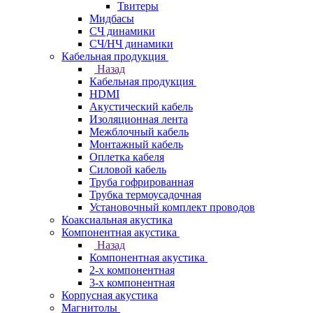
Твитеры
Мидбасы
СЧ динамики
СЧ/НЧ динамики
Кабельная продукция
Назад
Кабельная продукция
HDMI
Акустический кабель
Изоляционная лента
Межблочный кабель
Монтажный кабель
Оплетка кабеля
Силовой кабель
Труба гофрированная
Трубка термоусадочная
Установочный комплект проводов
Коаксиальная акустика
Компонентная акустика
Назад
Компонентная акустика
2-х компонентная
3-х компонентная
Корпусная акустика
Магнитолы