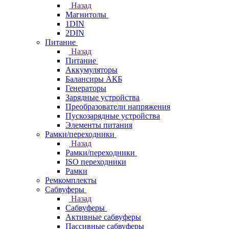
Назад
Магнитолы
1DIN
2DIN
Питание
Назад
Питание
Аккумуляторы
Балансиры АКБ
Генераторы
Зарядные устройства
Преобразователи напряжения
Пускозарядные устройства
Элементы питания
Рамки/переходники
Назад
Рамки/переходники
ISO переходники
Рамки
Ремкомплекты
Сабвуферы
Назад
Сабвуферы
Активные сабвуферы
Пассивные сабвуферы