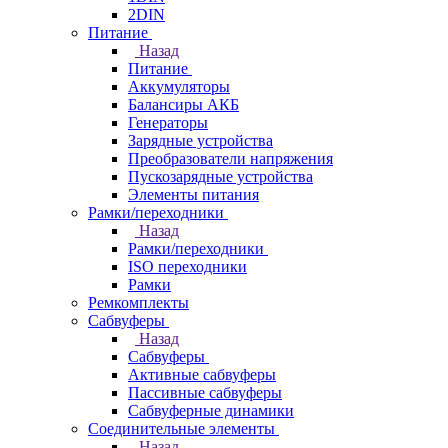
2DIN
Питание
Назад
Питание
Аккумуляторы
Балансиры АКБ
Генераторы
Зарядные устройства
Преобразователи напряжения
Пускозарядные устройства
Элементы питания
Рамки/переходники
Назад
Рамки/переходники
ISO переходники
Рамки
Ремкомплекты
Сабвуферы
Назад
Сабвуферы
Активные сабвуферы
Пассивные сабвуферы
Сабвуферные динамики
Соединительные элементы
Назад