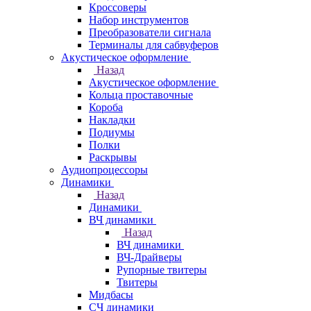
Кроссоверы
Набор инструментов
Преобразователи сигнала
Терминалы для сабвуферов
Акустическое оформление
Назад
Акустическое оформление
Кольца проставочные
Короба
Накладки
Подиумы
Полки
Раскрывы
Аудиопроцессоры
Динамики
Назад
Динамики
ВЧ динамики
Назад
ВЧ динамики
ВЧ-Драйверы
Рупорные твитеры
Твитеры
Мидбасы
СЧ динамики