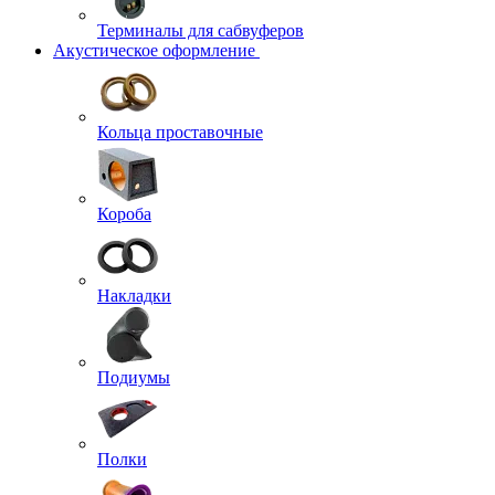
Терминалы для сабвуферов
Акустическое оформление
Кольца проставочные
Короба
Накладки
Подиумы
Полки