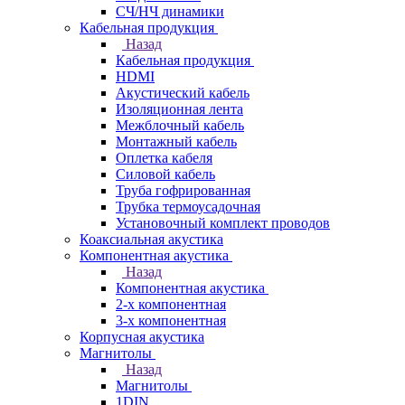
СЧ/НЧ динамики
Кабельная продукция
Назад
Кабельная продукция
HDMI
Акустический кабель
Изоляционная лента
Межблочный кабель
Монтажный кабель
Оплетка кабеля
Силовой кабель
Труба гофрированная
Трубка термоусадочная
Установочный комплект проводов
Коаксиальная акустика
Компонентная акустика
Назад
Компонентная акустика
2-х компонентная
3-х компонентная
Корпусная акустика
Магнитолы
Назад
Магнитолы
1DIN