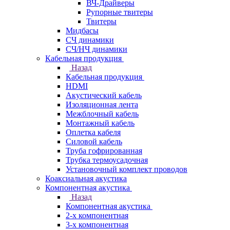
ВЧ-Драйверы
Рупорные твитеры
Твитеры
Мидбасы
СЧ динамики
СЧ/НЧ динамики
Кабельная продукция
Назад
Кабельная продукция
HDMI
Акустический кабель
Изоляционная лента
Межблочный кабель
Монтажный кабель
Оплетка кабеля
Силовой кабель
Труба гофрированная
Трубка термоусадочная
Установочный комплект проводов
Коаксиальная акустика
Компонентная акустика
Назад
Компонентная акустика
2-х компонентная
3-х компонентная