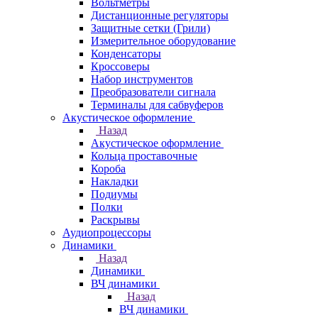
Вольтметры
Дистанционные регуляторы
Защитные сетки (Грили)
Измерительное оборудование
Конденсаторы
Кроссоверы
Набор инструментов
Преобразователи сигнала
Терминалы для сабвуферов
Акустическое оформление
Назад
Акустическое оформление
Кольца проставочные
Короба
Накладки
Подиумы
Полки
Раскрывы
Аудиопроцессоры
Динамики
Назад
Динамики
ВЧ динамики
Назад
ВЧ динамики