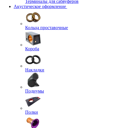
Терминалы для сабвуферов
Акустическое оформление
Кольца проставочные
Короба
Накладки
Подиумы
Полки