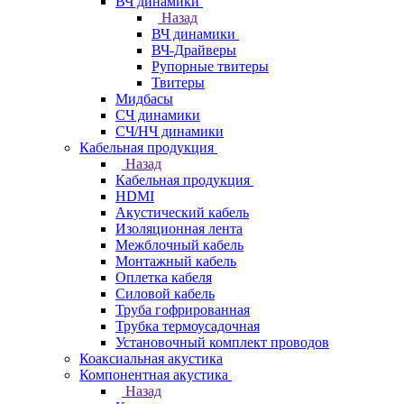
ВЧ динамики
Назад
ВЧ динамики
ВЧ-Драйверы
Рупорные твитеры
Твитеры
Мидбасы
СЧ динамики
СЧ/НЧ динамики
Кабельная продукция
Назад
Кабельная продукция
HDMI
Акустический кабель
Изоляционная лента
Межблочный кабель
Монтажный кабель
Оплетка кабеля
Силовой кабель
Труба гофрированная
Трубка термоусадочная
Установочный комплект проводов
Коаксиальная акустика
Компонентная акустика
Назад