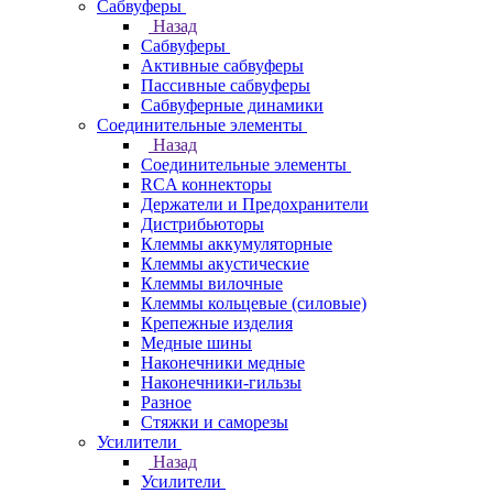
Сабвуферы
Назад
Сабвуферы
Активные сабвуферы
Пассивные сабвуферы
Сабвуферные динамики
Соединительные элементы
Назад
Соединительные элементы
RCA коннекторы
Держатели и Предохранители
Дистрибьюторы
Клеммы аккумуляторные
Клеммы акустические
Клеммы вилочные
Клеммы кольцевые (силовые)
Крепежные изделия
Медные шины
Наконечники медные
Наконечники-гильзы
Разное
Стяжки и саморезы
Усилители
Назад
Усилители