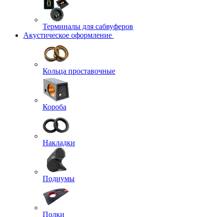
Терминалы для сабвуферов
Акустическое оформление
Кольца проставочные
Короба
Накладки
Подиумы
Полки