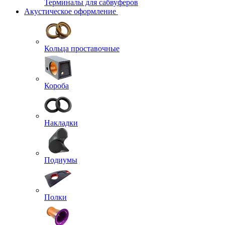
Терминалы для сабвуферов
Акустическое оформление
Кольца проставочные
Короба
Накладки
Подиумы
Полки