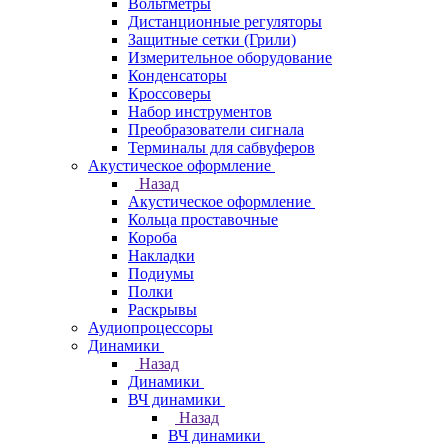
Вольтметры
Дистанционные регуляторы
Защитные сетки (Грили)
Измерительное оборудование
Конденсаторы
Кроссоверы
Набор инструментов
Преобразователи сигнала
Терминалы для сабвуферов
Акустическое оформление
Назад
Акустическое оформление
Кольца проставочные
Короба
Накладки
Подиумы
Полки
Раскрывы
Аудиопроцессоры
Динамики
Назад
Динамики
ВЧ динамики
Назад
ВЧ динамики