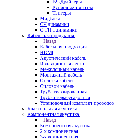
ВЧ-Драйверы
Рупорные твитеры
Твитеры
Мидбасы
СЧ динамики
СЧ/НЧ динамики
Кабельная продукция
Назад
Кабельная продукция
HDMI
Акустический кабель
Изоляционная лента
Межблочный кабель
Монтажный кабель
Оплетка кабеля
Силовой кабель
Труба гофрированная
Трубка термоусадочная
Установочный комплект проводов
Коаксиальная акустика
Компонентная акустика
Назад
Компонентная акустика
2-х компонентная
3-х компонентная