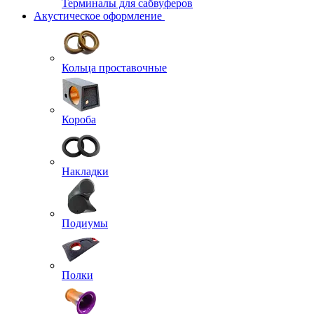
Терминалы для сабвуферов
Акустическое оформление
Кольца проставочные
Короба
Накладки
Подиумы
Полки