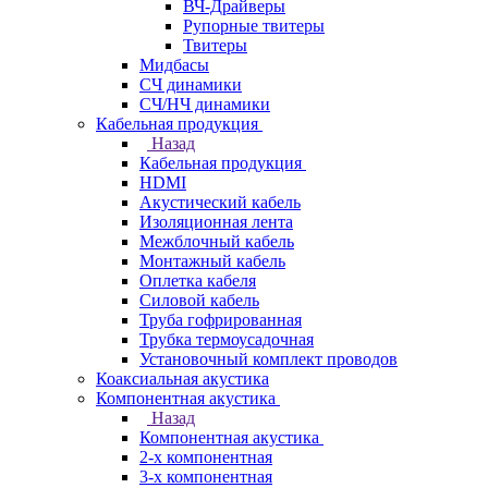
ВЧ-Драйверы
Рупорные твитеры
Твитеры
Мидбасы
СЧ динамики
СЧ/НЧ динамики
Кабельная продукция
Назад
Кабельная продукция
HDMI
Акустический кабель
Изоляционная лента
Межблочный кабель
Монтажный кабель
Оплетка кабеля
Силовой кабель
Труба гофрированная
Трубка термоусадочная
Установочный комплект проводов
Коаксиальная акустика
Компонентная акустика
Назад
Компонентная акустика
2-х компонентная
3-х компонентная