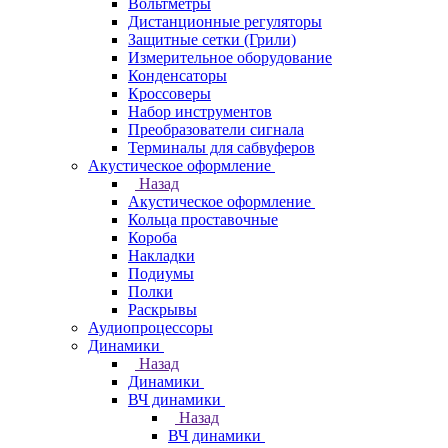
Вольтметры
Дистанционные регуляторы
Защитные сетки (Грили)
Измерительное оборудование
Конденсаторы
Кроссоверы
Набор инструментов
Преобразователи сигнала
Терминалы для сабвуферов
Акустическое оформление
Назад
Акустическое оформление
Кольца проставочные
Короба
Накладки
Подиумы
Полки
Раскрывы
Аудиопроцессоры
Динамики
Назад
Динамики
ВЧ динамики
Назад
ВЧ динамики