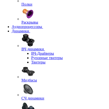
Полки
Раскрывы
Аудиопроцессоры
Динамики
ВЧ динамики
ВЧ-Драйверы
Рупорные твитеры
Твитеры
Мидбасы
СЧ динамики