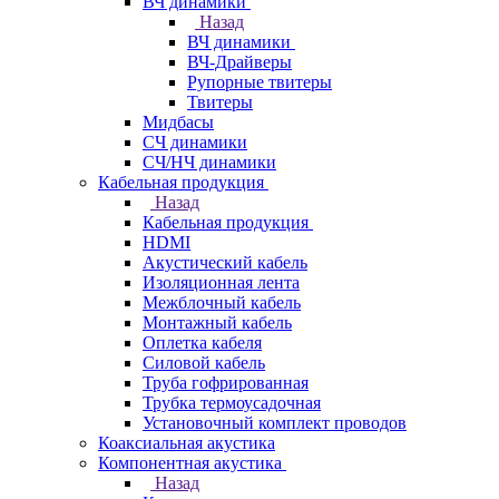
ВЧ динамики
Назад
ВЧ динамики
ВЧ-Драйверы
Рупорные твитеры
Твитеры
Мидбасы
СЧ динамики
СЧ/НЧ динамики
Кабельная продукция
Назад
Кабельная продукция
HDMI
Акустический кабель
Изоляционная лента
Межблочный кабель
Монтажный кабель
Оплетка кабеля
Силовой кабель
Труба гофрированная
Трубка термоусадочная
Установочный комплект проводов
Коаксиальная акустика
Компонентная акустика
Назад