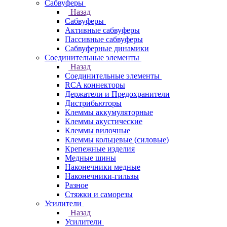
Сабвуферы
Назад
Сабвуферы
Активные сабвуферы
Пассивные сабвуферы
Сабвуферные динамики
Соединительные элементы
Назад
Соединительные элементы
RCA коннекторы
Держатели и Предохранители
Дистрибьюторы
Клеммы аккумуляторные
Клеммы акустические
Клеммы вилочные
Клеммы кольцевые (силовые)
Крепежные изделия
Медные шины
Наконечники медные
Наконечники-гильзы
Разное
Стяжки и саморезы
Усилители
Назад
Усилители