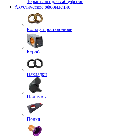
Терминалы для сабвуферов
Акустическое оформление
Кольца проставочные
Короба
Накладки
Подиумы
Полки