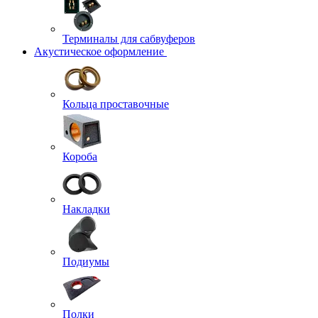
Терминалы для сабвуферов
Акустическое оформление
Кольца проставочные
Короба
Накладки
Подиумы
Полки