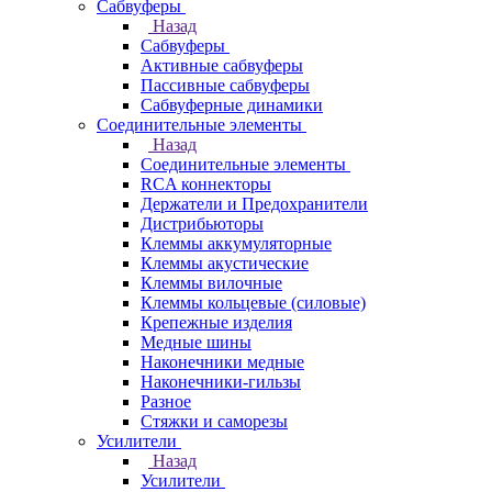
Сабвуферы
Назад
Сабвуферы
Активные сабвуферы
Пассивные сабвуферы
Сабвуферные динамики
Соединительные элементы
Назад
Соединительные элементы
RCA коннекторы
Держатели и Предохранители
Дистрибьюторы
Клеммы аккумуляторные
Клеммы акустические
Клеммы вилочные
Клеммы кольцевые (силовые)
Крепежные изделия
Медные шины
Наконечники медные
Наконечники-гильзы
Разное
Стяжки и саморезы
Усилители
Назад
Усилители