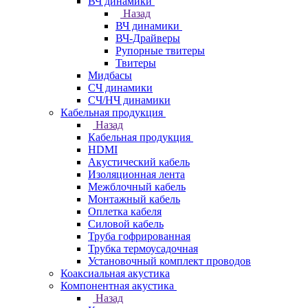
ВЧ динамики
Назад
ВЧ динамики
ВЧ-Драйверы
Рупорные твитеры
Твитеры
Мидбасы
СЧ динамики
СЧ/НЧ динамики
Кабельная продукция
Назад
Кабельная продукция
HDMI
Акустический кабель
Изоляционная лента
Межблочный кабель
Монтажный кабель
Оплетка кабеля
Силовой кабель
Труба гофрированная
Трубка термоусадочная
Установочный комплект проводов
Коаксиальная акустика
Компонентная акустика
Назад