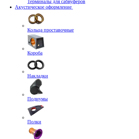
Терминалы для сабвуферов
Акустическое оформление
Кольца проставочные
Короба
Накладки
Подиумы
Полки