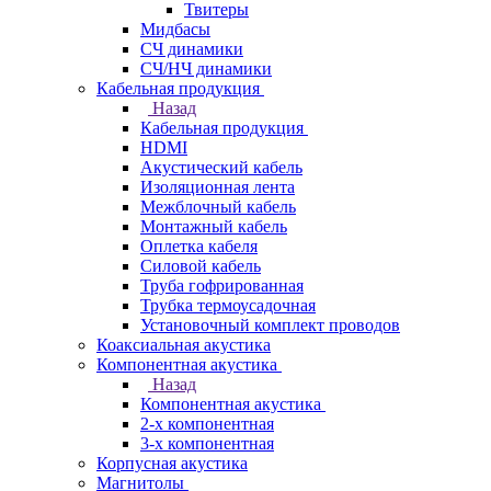
Твитеры
Мидбасы
СЧ динамики
СЧ/НЧ динамики
Кабельная продукция
Назад
Кабельная продукция
HDMI
Акустический кабель
Изоляционная лента
Межблочный кабель
Монтажный кабель
Оплетка кабеля
Силовой кабель
Труба гофрированная
Трубка термоусадочная
Установочный комплект проводов
Коаксиальная акустика
Компонентная акустика
Назад
Компонентная акустика
2-х компонентная
3-х компонентная
Корпусная акустика
Магнитолы