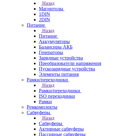
Назад
Магнитолы
1DIN
2DIN
Питание
Назад
Питание
Аккумуляторы
Балансиры АКБ
Генераторы
Зарядные устройства
Преобразователи напряжения
Пускозарядные устройства
Элементы питания
Рамки/переходники
Назад
Рамки/переходники
ISO переходники
Рамки
Ремкомплекты
Сабвуферы
Назад
Сабвуферы
Активные сабвуферы
Пассивные сабвуферы