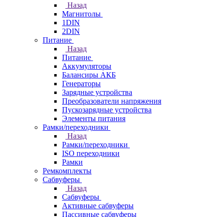
Назад
Магнитолы
1DIN
2DIN
Питание
Назад
Питание
Аккумуляторы
Балансиры АКБ
Генераторы
Зарядные устройства
Преобразователи напряжения
Пускозарядные устройства
Элементы питания
Рамки/переходники
Назад
Рамки/переходники
ISO переходники
Рамки
Ремкомплекты
Сабвуферы
Назад
Сабвуферы
Активные сабвуферы
Пассивные сабвуферы