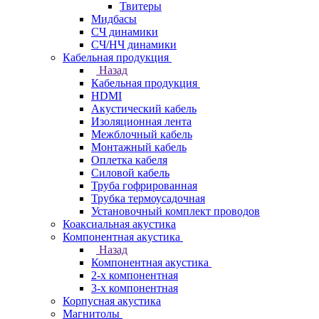
Твитеры
Мидбасы
СЧ динамики
СЧ/НЧ динамики
Кабельная продукция
Назад
Кабельная продукция
HDMI
Акустический кабель
Изоляционная лента
Межблочный кабель
Монтажный кабель
Оплетка кабеля
Силовой кабель
Труба гофрированная
Трубка термоусадочная
Установочный комплект проводов
Коаксиальная акустика
Компонентная акустика
Назад
Компонентная акустика
2-х компонентная
3-х компонентная
Корпусная акустика
Магнитолы