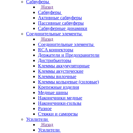
Сабвуферы
Назад
Сабвуферы
Активные сабвуферы
Пассивные сабвуферы
Сабвуферные динамики
Соединительные элементы
Назад
Соединительные элементы
RCA коннекторы
Держатели и Предохранители
Дистрибьюторы
Клеммы аккумуляторные
Клеммы акустические
Клеммы вилочные
Клеммы кольцевые (силовые)
Крепежные изделия
Медные шины
Наконечники медные
Наконечники-гильзы
Разное
Стяжки и саморезы
Усилители
Назад
Усилители