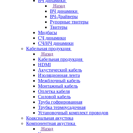
ВЧ динамики
Назад
ВЧ динамики
ВЧ-Драйверы
Рупорные твитеры
Твитеры
Мидбасы
СЧ динамики
СЧ/НЧ динамики
Кабельная продукция
Назад
Кабельная продукция
HDMI
Акустический кабель
Изоляционная лента
Межблочный кабель
Монтажный кабель
Оплетка кабеля
Силовой кабель
Труба гофрированная
Трубка термоусадочная
Установочный комплект проводов
Коаксиальная акустика
Компонентная акустика
Назад