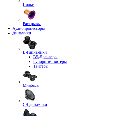
Полки
Раскрывы
Аудиопроцессоры
Динамики
ВЧ динамики
ВЧ-Драйверы
Рупорные твитеры
Твитеры
Мидбасы
СЧ динамики