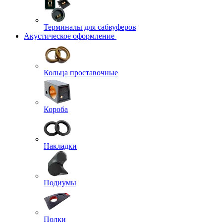
Терминалы для сабвуферов
Акустическое оформление
Кольца проставочные
Короба
Накладки
Подиумы
Полки