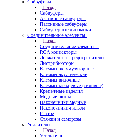
Сабвуферы
Назад
Сабвуферы
Активные сабвуферы
Пассивные сабвуферы
Сабвуферные динамики
Соединительные элементы
Назад
Соединительные элементы
RCA коннекторы
Держатели и Предохранители
Дистрибьюторы
Клеммы аккумуляторные
Клеммы акустические
Клеммы вилочные
Клеммы кольцевые (силовые)
Крепежные изделия
Медные шины
Наконечники медные
Наконечники-гильзы
Разное
Стяжки и саморезы
Усилители
Назад
Усилители