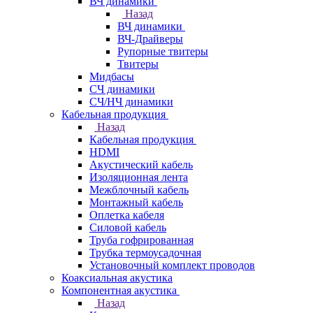
ВЧ динамики
Назад
ВЧ динамики
ВЧ-Драйверы
Рупорные твитеры
Твитеры
Мидбасы
СЧ динамики
СЧ/НЧ динамики
Кабельная продукция
Назад
Кабельная продукция
HDMI
Акустический кабель
Изоляционная лента
Межблочный кабель
Монтажный кабель
Оплетка кабеля
Силовой кабель
Труба гофрированная
Трубка термоусадочная
Установочный комплект проводов
Коаксиальная акустика
Компонентная акустика
Назад