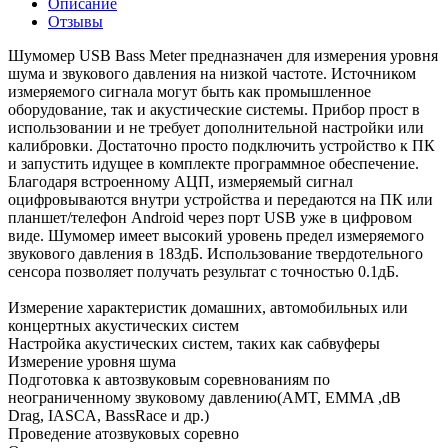
Описание
Отзывы
Шумомер USB Bass Meter предназначен для измерения уровня
шума и звукового давления на низкой частоте. Источником
измеряемого сигнала могут быть как промышленное
оборудование, так и акустические системы. Прибор прост в
использовании и не требует дополнительной настройки или
калибровки. Достаточно просто подключить устройство к ПК
и запустить идущее в комплекте программное обеспечение.
Благодаря встроенному АЦП, измеряемый сигнал
оцифровываются внутри устройства и передаются на ПК или
планшет/телефон Android через порт USB уже в цифровом
виде. Шумомер имеет высокий уровень предел измеряемого
звукового давления в 183дБ. Использование твердотельного
сенсора позволяет получать результат с точностью 0.1дБ.
Измерение характеристик домашних, автомобильных или
концертных акустических систем
Настройка акустических систем, таких как сабвуферы
Измерение уровня шума
Подготовка к автозвуковым соревнованиям по
неограниченному звуковому давлению(AMT, EMMA ,dB
Drag, IASCA, BassRace и др.)
Проведение атозвуковых соревно