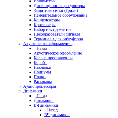
Вольтметры
Дистанционные регуляторы
Защитные сетки (Грили)
Измерительное оборудование
Конденсаторы
Кроссоверы
Набор инструментов
Преобразователи сигнала
Терминалы для сабвуферов
Акустическое оформление
Назад
Акустическое оформление
Кольца проставочные
Короба
Накладки
Подиумы
Полки
Раскрывы
Аудиопроцессоры
Динамики
Назад
Динамики
ВЧ динамики
Назад
ВЧ динамики