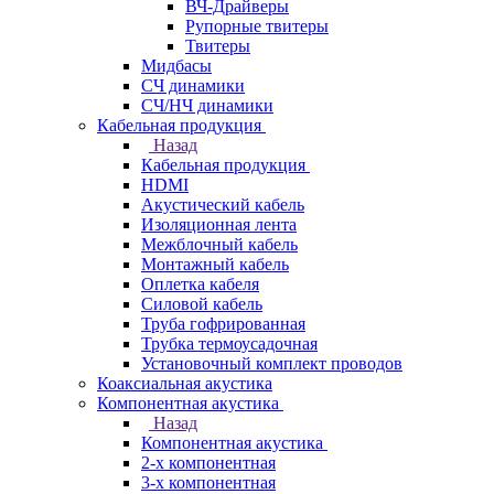
ВЧ-Драйверы
Рупорные твитеры
Твитеры
Мидбасы
СЧ динамики
СЧ/НЧ динамики
Кабельная продукция
Назад
Кабельная продукция
HDMI
Акустический кабель
Изоляционная лента
Межблочный кабель
Монтажный кабель
Оплетка кабеля
Силовой кабель
Труба гофрированная
Трубка термоусадочная
Установочный комплект проводов
Коаксиальная акустика
Компонентная акустика
Назад
Компонентная акустика
2-х компонентная
3-х компонентная