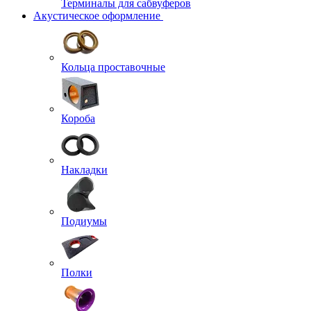
Терминалы для сабвуферов
Акустическое оформление
Кольца проставочные
Короба
Накладки
Подиумы
Полки