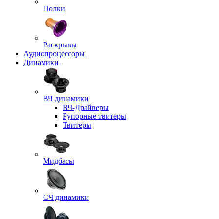
Полки
Раскрывы
Аудиопроцессоры
Динамики
ВЧ динамики
ВЧ-Драйверы
Рупорные твитеры
Твитеры
Мидбасы
СЧ динамики