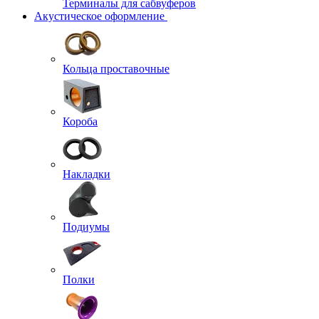
Терминалы для сабвуферов
Акустическое оформление
Кольца проставочные
Короба
Накладки
Подиумы
Полки