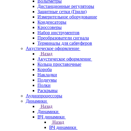
Вольтметры
Дистанционные регуляторы
Защитные сетки (Грили)
Измерительное оборудование
Конденсаторы
Кроссоверы
Набор инструментов
Преобразователи сигнала
Терминалы для сабвуферов
Акустическое оформление
Назад
Акустическое оформление
Кольца проставочные
Короба
Накладки
Подиумы
Полки
Раскрывы
Аудиопроцессоры
Динамики
Назад
Динамики
ВЧ динамики
Назад
ВЧ динамики