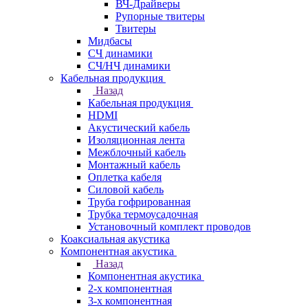
ВЧ-Драйверы
Рупорные твитеры
Твитеры
Мидбасы
СЧ динамики
СЧ/НЧ динамики
Кабельная продукция
Назад
Кабельная продукция
HDMI
Акустический кабель
Изоляционная лента
Межблочный кабель
Монтажный кабель
Оплетка кабеля
Силовой кабель
Труба гофрированная
Трубка термоусадочная
Установочный комплект проводов
Коаксиальная акустика
Компонентная акустика
Назад
Компонентная акустика
2-х компонентная
3-х компонентная