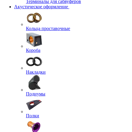
Терминалы для сабвуферов
Акустическое оформление
Кольца проставочные
Короба
Накладки
Подиумы
Полки