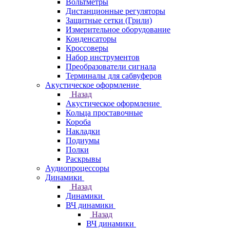
Вольтметры
Дистанционные регуляторы
Защитные сетки (Грили)
Измерительное оборудование
Конденсаторы
Кроссоверы
Набор инструментов
Преобразователи сигнала
Терминалы для сабвуферов
Акустическое оформление
Назад
Акустическое оформление
Кольца проставочные
Короба
Накладки
Подиумы
Полки
Раскрывы
Аудиопроцессоры
Динамики
Назад
Динамики
ВЧ динамики
Назад
ВЧ динамики