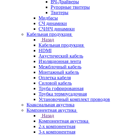
ВЧ-Драйверы
Рупорные твитеры
Твитеры
Мидбасы
СЧ динамики
СЧ/НЧ динамики
Кабельная продукция
Назад
Кабельная продукция
HDMI
Акустический кабель
Изоляционная лента
Межблочный кабель
Монтажный кабель
Оплетка кабеля
Силовой кабель
Труба гофрированная
Трубка термоусадочная
Установочный комплект проводов
Коаксиальная акустика
Компонентная акустика
Назад
Компонентная акустика
2-х компонентная
3-х компонентная