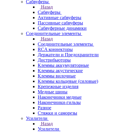
Сабвуферы
Назад
Сабвуферы
Активные сабвуферы
Пассивные сабвуферы
Сабвуферные динамики
Соединительные элементы
Назад
Соединительные элементы
RCA коннекторы
Держатели и Предохранители
Дистрибьюторы
Клеммы аккумуляторные
Клеммы акустические
Клеммы вилочные
Клеммы кольцевые (силовые)
Крепежные изделия
Медные шины
Наконечники медные
Наконечники-гильзы
Разное
Стяжки и саморезы
Усилители
Назад
Усилители