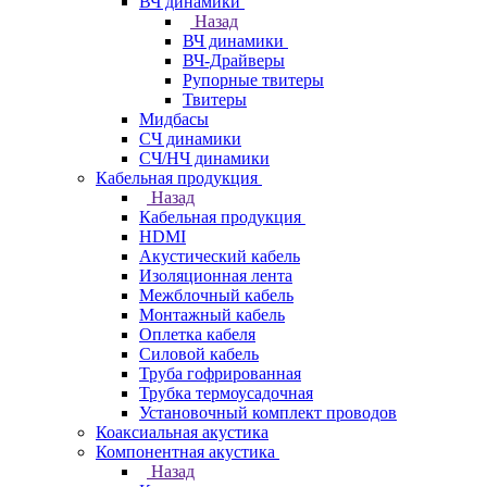
ВЧ динамики
Назад
ВЧ динамики
ВЧ-Драйверы
Рупорные твитеры
Твитеры
Мидбасы
СЧ динамики
СЧ/НЧ динамики
Кабельная продукция
Назад
Кабельная продукция
HDMI
Акустический кабель
Изоляционная лента
Межблочный кабель
Монтажный кабель
Оплетка кабеля
Силовой кабель
Труба гофрированная
Трубка термоусадочная
Установочный комплект проводов
Коаксиальная акустика
Компонентная акустика
Назад