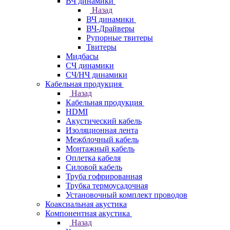
ВЧ динамики
Назад
ВЧ динамики
ВЧ-Драйверы
Рупорные твитеры
Твитеры
Мидбасы
СЧ динамики
СЧ/НЧ динамики
Кабельная продукция
Назад
Кабельная продукция
HDMI
Акустический кабель
Изоляционная лента
Межблочный кабель
Монтажный кабель
Оплетка кабеля
Силовой кабель
Труба гофрированная
Трубка термоусадочная
Установочный комплект проводов
Коаксиальная акустика
Компонентная акустика
Назад