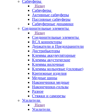
Сабвуферы
Назад
Сабвуферы
Активные сабвуферы
Пассивные сабвуферы
Сабвуферные динамики
Соединительные элементы
Назад
Соединительные элементы
RCA коннекторы
Держатели и Предохранители
Дистрибьюторы
Клеммы аккумуляторные
Клеммы акустические
Клеммы вилочные
Клеммы кольцевые (силовые)
Крепежные изделия
Медные шины
Наконечники медные
Наконечники-гильзы
Разное
Стяжки и саморезы
Усилители
Назад
Усилители