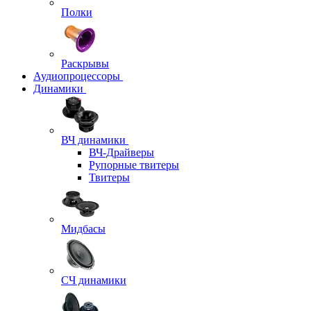
Полки
Раскрывы
Аудиопроцессоры
Динамики
ВЧ динамики
ВЧ-Драйверы
Рупорные твитеры
Твитеры
Мидбасы
СЧ динамики