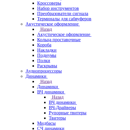
Кроссоверы
Набор инструментов
Преобразователи сигнала
Терминалы для сабвуферов
Акустическое оформление
Назад
Акустическое оформление
Кольца проставочные
Короба
Накладки
Подиумы
Полки
Раскрывы
Аудиопроцессоры
Динамики
Назад
Динамики
ВЧ динамики
Назад
ВЧ динамики
ВЧ-Драйверы
Рупорные твитеры
Твитеры
Мидбасы
СЧ динамики