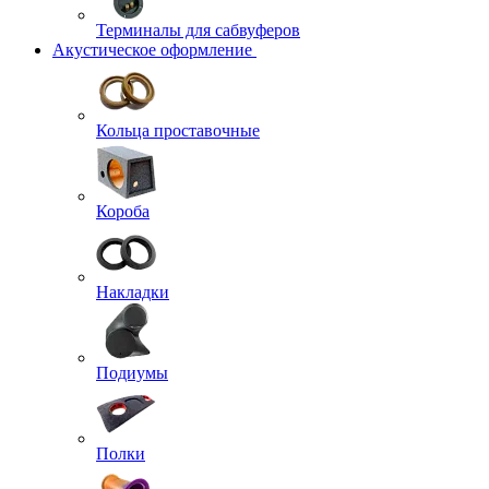
Терминалы для сабвуферов
Акустическое оформление
Кольца проставочные
Короба
Накладки
Подиумы
Полки