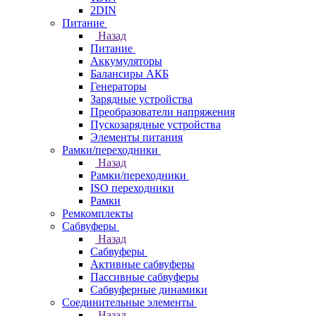
2DIN
Питание
Назад
Питание
Аккумуляторы
Балансиры АКБ
Генераторы
Зарядные устройства
Преобразователи напряжения
Пускозарядные устройства
Элементы питания
Рамки/переходники
Назад
Рамки/переходники
ISO переходники
Рамки
Ремкомплекты
Сабвуферы
Назад
Сабвуферы
Активные сабвуферы
Пассивные сабвуферы
Сабвуферные динамики
Соединительные элементы
Назад