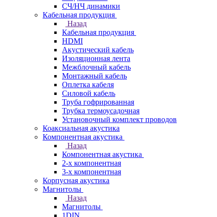
СЧ/НЧ динамики
Кабельная продукция
Назад
Кабельная продукция
HDMI
Акустический кабель
Изоляционная лента
Межблочный кабель
Монтажный кабель
Оплетка кабеля
Силовой кабель
Труба гофрированная
Трубка термоусадочная
Установочный комплект проводов
Коаксиальная акустика
Компонентная акустика
Назад
Компонентная акустика
2-х компонентная
3-х компонентная
Корпусная акустика
Магнитолы
Назад
Магнитолы
1DIN