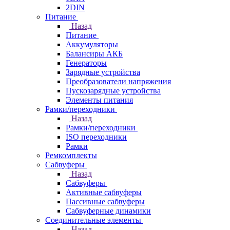
2DIN
Питание
Назад
Питание
Аккумуляторы
Балансиры АКБ
Генераторы
Зарядные устройства
Преобразователи напряжения
Пускозарядные устройства
Элементы питания
Рамки/переходники
Назад
Рамки/переходники
ISO переходники
Рамки
Ремкомплекты
Сабвуферы
Назад
Сабвуферы
Активные сабвуферы
Пассивные сабвуферы
Сабвуферные динамики
Соединительные элементы
Назад