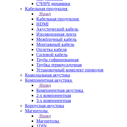
СЧ/НЧ динамики
Кабельная продукция
Назад
Кабельная продукция
HDMI
Акустический кабель
Изоляционная лента
Межблочный кабель
Монтажный кабель
Оплетка кабеля
Силовой кабель
Труба гофрированная
Трубка термоусадочная
Установочный комплект проводов
Коаксиальная акустика
Компонентная акустика
Назад
Компонентная акустика
2-х компонентная
3-х компонентная
Корпусная акустика
Магнитолы
Назад
Магнитолы
1DIN