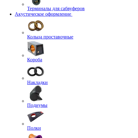
Терминалы для сабвуферов
Акустическое оформление
Кольца проставочные
Короба
Накладки
Подиумы
Полки