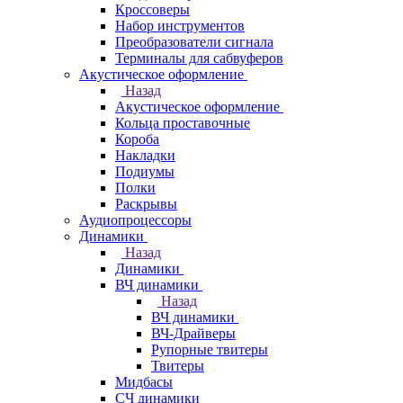
Кроссоверы
Набор инструментов
Преобразователи сигнала
Терминалы для сабвуферов
Акустическое оформление
Назад
Акустическое оформление
Кольца проставочные
Короба
Накладки
Подиумы
Полки
Раскрывы
Аудиопроцессоры
Динамики
Назад
Динамики
ВЧ динамики
Назад
ВЧ динамики
ВЧ-Драйверы
Рупорные твитеры
Твитеры
Мидбасы
СЧ динамики