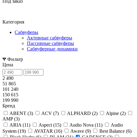
Под заказ
Категория
Сабвуферы
Активные сабвуферы
Пассивные сабвуферы
Сабвуферные динамики
Фильтр
Цена
2 490
51 865
101 240
150 615
199 990
Бренд
ABENT (
3
)
ACV (
7
)
ALPHARD (
2
)
Alpine (
2
)
AMP (
3
)
ARIA (
11
)
Aspect (
15
)
Audio Nova (
11
)
Audio
System (
19
)
AVATAR (
16
)
Awave (
9
)
Best Balance (
6
)