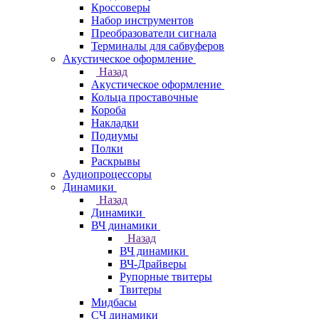
Кроссоверы
Набор инструментов
Преобразователи сигнала
Терминалы для сабвуферов
Акустическое оформление
Назад
Акустическое оформление
Кольца проставочные
Короба
Накладки
Подиумы
Полки
Раскрывы
Аудиопроцессоры
Динамики
Назад
Динамики
ВЧ динамики
Назад
ВЧ динамики
ВЧ-Драйверы
Рупорные твитеры
Твитеры
Мидбасы
СЧ динамики