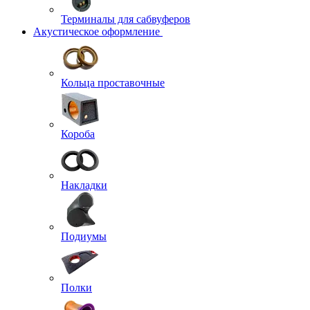
Терминалы для сабвуферов
Акустическое оформление
Кольца проставочные
Короба
Накладки
Подиумы
Полки