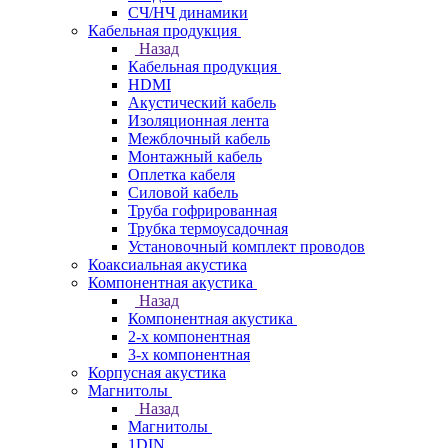
СЧ/НЧ динамики
Кабельная продукция
Назад
Кабельная продукция
HDMI
Акустический кабель
Изоляционная лента
Межблочный кабель
Монтажный кабель
Оплетка кабеля
Силовой кабель
Труба гофрированная
Трубка термоусадочная
Установочный комплект проводов
Коаксиальная акустика
Компонентная акустика
Назад
Компонентная акустика
2-х компонентная
3-х компонентная
Корпусная акустика
Магнитолы
Назад
Магнитолы
1DIN