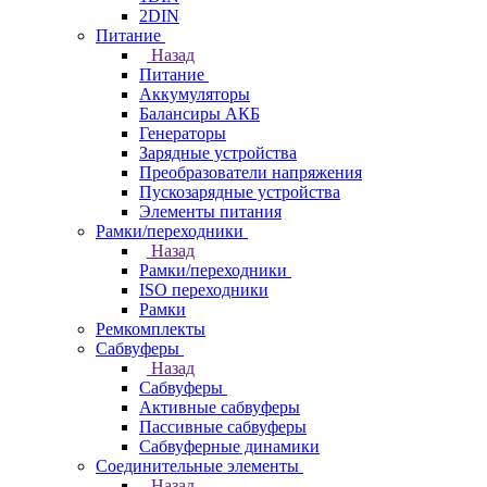
2DIN
Питание
Назад
Питание
Аккумуляторы
Балансиры АКБ
Генераторы
Зарядные устройства
Преобразователи напряжения
Пускозарядные устройства
Элементы питания
Рамки/переходники
Назад
Рамки/переходники
ISO переходники
Рамки
Ремкомплекты
Сабвуферы
Назад
Сабвуферы
Активные сабвуферы
Пассивные сабвуферы
Сабвуферные динамики
Соединительные элементы
Назад