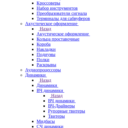
Кроссоверы
Набор инструментов
Преобразователи сигнала
Терминалы для сабвуферов
Акустическое оформление
Назад
Акустическое оформление
Кольца проставочные
Короба
Накладки
Подиумы
Полки
Раскрывы
Аудиопроцессоры
Динамики
Назад
Динамики
ВЧ динамики
Назад
ВЧ динамики
ВЧ-Драйверы
Рупорные твитеры
Твитеры
Мидбасы
СЧ динамики