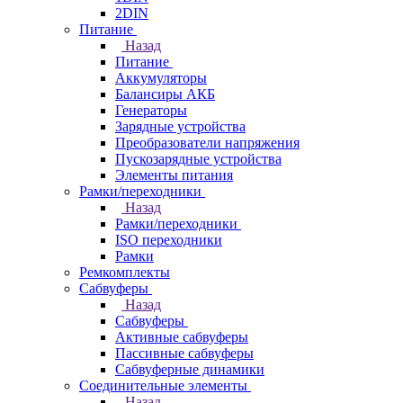
2DIN
Питание
Назад
Питание
Аккумуляторы
Балансиры АКБ
Генераторы
Зарядные устройства
Преобразователи напряжения
Пускозарядные устройства
Элементы питания
Рамки/переходники
Назад
Рамки/переходники
ISO переходники
Рамки
Ремкомплекты
Сабвуферы
Назад
Сабвуферы
Активные сабвуферы
Пассивные сабвуферы
Сабвуферные динамики
Соединительные элементы
Назад