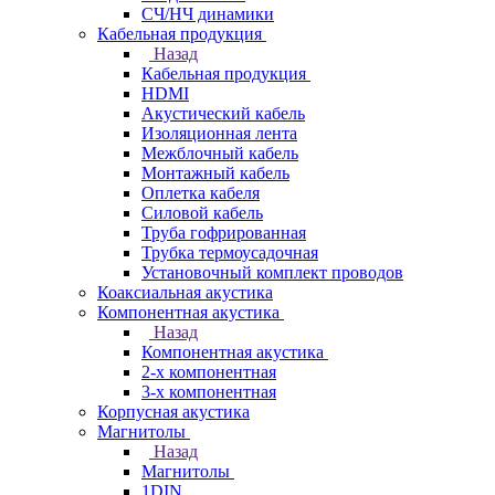
СЧ/НЧ динамики
Кабельная продукция
Назад
Кабельная продукция
HDMI
Акустический кабель
Изоляционная лента
Межблочный кабель
Монтажный кабель
Оплетка кабеля
Силовой кабель
Труба гофрированная
Трубка термоусадочная
Установочный комплект проводов
Коаксиальная акустика
Компонентная акустика
Назад
Компонентная акустика
2-х компонентная
3-х компонентная
Корпусная акустика
Магнитолы
Назад
Магнитолы
1DIN