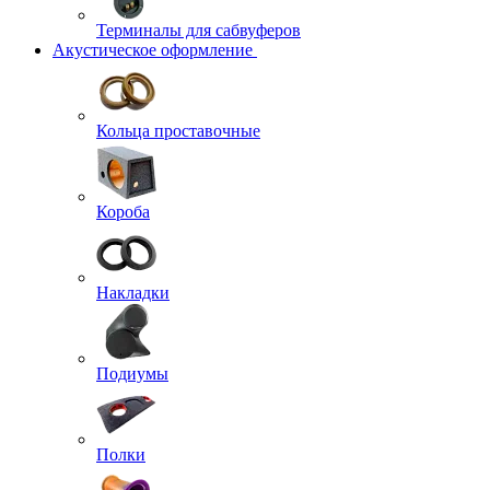
Терминалы для сабвуферов
Акустическое оформление
Кольца проставочные
Короба
Накладки
Подиумы
Полки