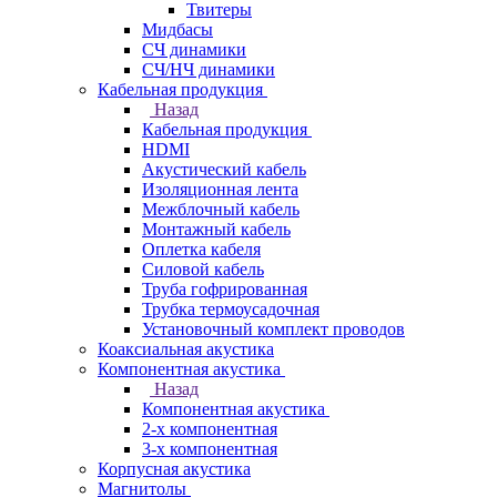
Твитеры
Мидбасы
СЧ динамики
СЧ/НЧ динамики
Кабельная продукция
Назад
Кабельная продукция
HDMI
Акустический кабель
Изоляционная лента
Межблочный кабель
Монтажный кабель
Оплетка кабеля
Силовой кабель
Труба гофрированная
Трубка термоусадочная
Установочный комплект проводов
Коаксиальная акустика
Компонентная акустика
Назад
Компонентная акустика
2-х компонентная
3-х компонентная
Корпусная акустика
Магнитолы