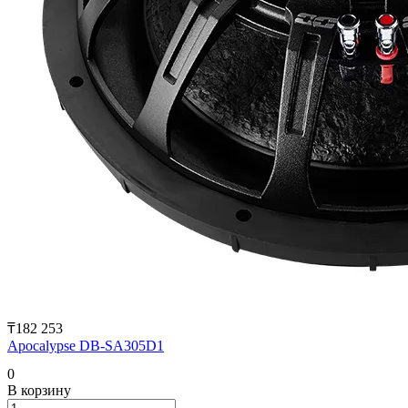
₸182 253
Apocalypse DB-SA305D1
0
В корзину