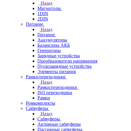
Назад
Магнитолы
1DIN
2DIN
Питание
Назад
Питание
Аккумуляторы
Балансиры АКБ
Генераторы
Зарядные устройства
Преобразователи напряжения
Пускозарядные устройства
Элементы питания
Рамки/переходники
Назад
Рамки/переходники
ISO переходники
Рамки
Ремкомплекты
Сабвуферы
Назад
Сабвуферы
Активные сабвуферы
Пассивные сабвуферы