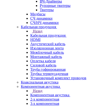
ВЧ-Драйверы
Рупорные твитеры
Твитеры
Мидбасы
СЧ динамики
СЧ/НЧ динамики
Кабельная продукция
Назад
Кабельная продукция
HDMI
Акустический кабель
Изоляционная лента
Межблочный кабель
Монтажный кабель
Оплетка кабеля
Силовой кабель
Труба гофрированная
Трубка термоусадочная
Установочный комплект проводов
Коаксиальная акустика
Компонентная акустика
Назад
Компонентная акустика
2-х компонентная
3-х компонентная