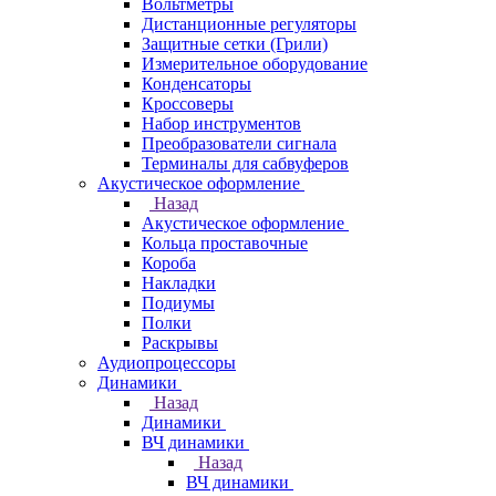
Вольтметры
Дистанционные регуляторы
Защитные сетки (Грили)
Измерительное оборудование
Конденсаторы
Кроссоверы
Набор инструментов
Преобразователи сигнала
Терминалы для сабвуферов
Акустическое оформление
Назад
Акустическое оформление
Кольца проставочные
Короба
Накладки
Подиумы
Полки
Раскрывы
Аудиопроцессоры
Динамики
Назад
Динамики
ВЧ динамики
Назад
ВЧ динамики