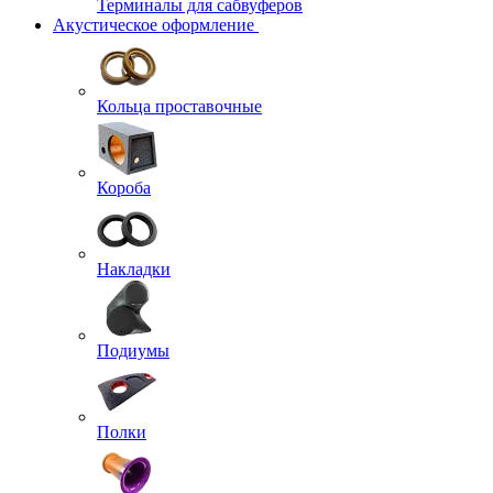
Терминалы для сабвуферов
Акустическое оформление
Кольца проставочные
Короба
Накладки
Подиумы
Полки